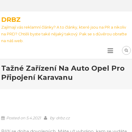
DRBZ
Zajímají vás reklamní články? A to články, které jsou na PR a nikoliv
na PRD? Chtěli byste také nějaký takový. Pak se s důvěrou obraťte
na náš web.
Tažné Zařízení Na Auto Opel Pro
Připojení Karavanu
by
Posted on
5.4.2021
drbz.cz
Blíží se doba dovolených. Máte už vybráno, kam se vydáte,