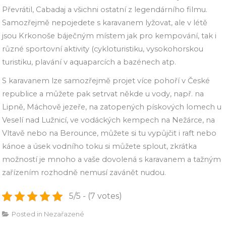
Převrátil, Cabadaj a všichni ostatní z legendárního filmu.
Samozřejmě nepojedete s karavanem lyžovat, ale v létě
jsou Krkonoše báječným místem jak pro kempování, tak i
různé sportovní aktivity (cykloturistiku, vysokohorskou
turistiku, plavání v aquaparcích a bazénech atp.
S karavanem lze samozřejmě projet více pohoří v České
republice a můžete pak setrvat někde u vody, např. na
Lipně, Máchově jezeře, na zatopených pískových lomech u
Veselí nad Lužnicí, ve vodáckých kempech na Nežárce, na
Vltavě nebo na Berounce, můžete si tu vypůjčit i raft nebo
kánoe a úsek vodního toku si můžete splout, zkrátka
možností je mnoho a vaše dovolená s karavanem a tažným
zařízením rozhodně nemusí zavánět nudou.
5/5 - (7 votes)
Posted in
Nezařazené