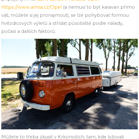
https://www.amsa.cz/Opel
(a nemusí to být karavan přímo
váš, můžete si jej pronajmout), se lze pohybovat formou
hvězdicových výletů a střídat působiště podle nálady,
počasí a dalších faktorů.
Můžete to třeba zkusit v Krkonoších, tam, kde lyžovali