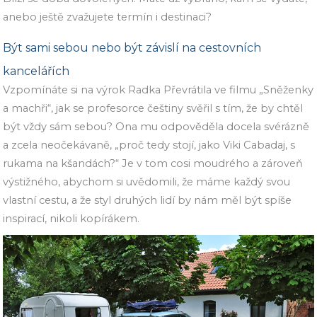
anebo ještě zvažujete termín i destinaci?
Být sami sebou nebo být závislí na cestovních
kancelářích
Vzpomínáte si na výrok Radka Převrátila ve filmu „Sněženky
a machři“, jak se profesorce češtiny svěřil s tím, že by chtěl
být vždy sám sebou? Ona mu odpověděla docela svérázně
a zcela neočekávaně, „proč tedy stojí, jako Viki Cabadaj, s
rukama na kšandách?“ Je v tom cosi moudrého a zároveň
výstižného, abychom si uvědomili, že máme každý svou
vlastní cestu, a že styl druhých lidí by nám měl být spíše
inspirací, nikoli kopírákem.