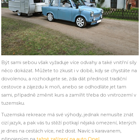
Být sami sebou však vyžaduje více odvahy a také vnitřní síly
něco dokázat. Můžete to zkusit i v době, kdy se chystáte na
dovolenou, a rozhodujete se, zda dát přednost tradiční
cestovce a zájezdu k moři, anebo se odhodláte jet tam
sami, případně změnit kurs a zamířit třeba do vnitrozemí v
tuzemsku.
Tuzemská rekreace má své výhody, jednak nemusíte znát
cizí jazyk, a pak vás tu stěží potkají nějaká omezení, kterých
je dnes na cestách více, než dost. Navíc s karavanem,
připojeným na
tažné zařízení na auto Opel