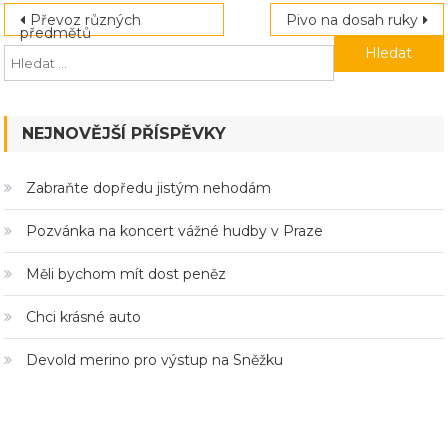
Navigace
Převoz různých
Pivo na dosah ruky
předmětů
pro
příspěvek
NEJNOVĚJŠÍ PŘÍSPĚVKY
Zabraňte dopředu jistým nehodám
Pozvánka na koncert vážné hudby v Praze
Měli bychom mít dost peněz
Chci krásné auto
Devold merino pro výstup na Sněžku