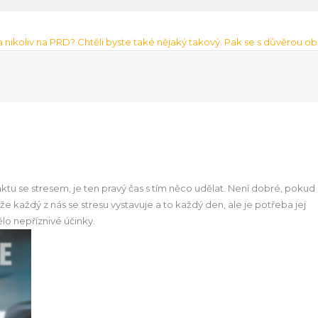
 a nikoliv na PRD? Chtěli byste také nějaký takový. Pak se s důvěrou o
u se stresem, je ten pravý čas s tím něco udělat. Není dobré, pokud
že každý z nás se stresu vystavuje a to každý den, ale je potřeba jej
ělo nepříznivé účinky.