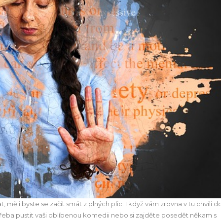
ěli byste se začít smát z plných plic. I když vám zrovna v tu chvíli d
 třeba pustit vaši oblíbenou komedii nebo si zajděte posedět někam s