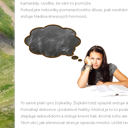
kamarády. Uvidíte, že vám to pomůže.
Pokud jste milovníky pomerančového džusu, pak nevědomk
snižuje hladina stresových hormonů.
To samé platí i pro žvýkačky. Žvýkání totiž výrazně snižuj
Pomáhají dokonce i postelové hrátky. Možná je to to poslední
zlepšuje sebevědomí a snižuje krevní tlak. Kromě toho ale u
Těch věcí, jak eliminovat stres je opravdu mnoho. Určitě 