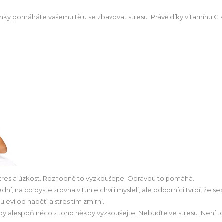
y pomáháte vašemu tělu se zbavovat stresu. Právě díky vitamínu C 
e stres a úzkost. Rozhodně to vyzkoušejte. Opravdu to pomáhá.
, na co byste zrovna v tuhle chvíli mysleli, ale odborníci tvrdí, že se
leví od napětí a stres tím zmírní.
tedy alespoň něco z toho někdy vyzkoušejte. Nebuďte ve stresu. Není t