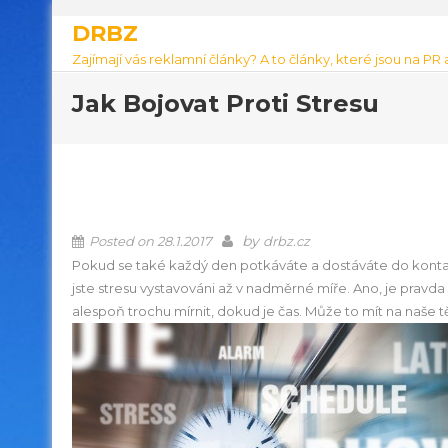
DRBZ
Zajímají vás reklamní články? A to články, které jsou na PR
Jak Bojovat Proti Stresu
by
Posted on
28.1.2017
drbz.cz
Pokud se také každý den potkáváte a dostáváte do kontakt
jste stresu vystavováni až v nadměrné míře. Ano, je pravda 
alespoň trochu mírnit, dokud je čas. Může to mít na naše t