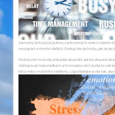
Samotný stres bývá jednou z přirozených reakcí našeho tě
nevyspání a mnoho dalších. Existují ale způsoby, jak se jej 
Možná vám to bude připadat absurdní, ale ke zbavení st
obklopovat nepořádkem a hromadou věcí, bude to váš stre
klíčů nebo mobilního telefonu. Uspořádejte si vše tak, abys