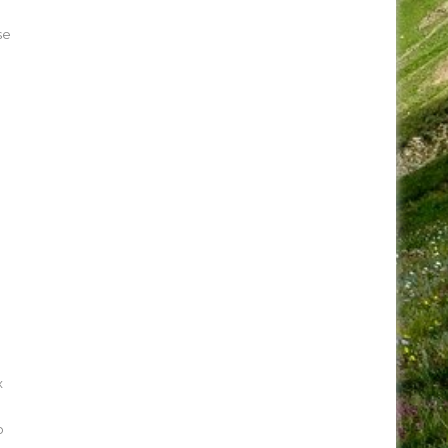
se
x
o