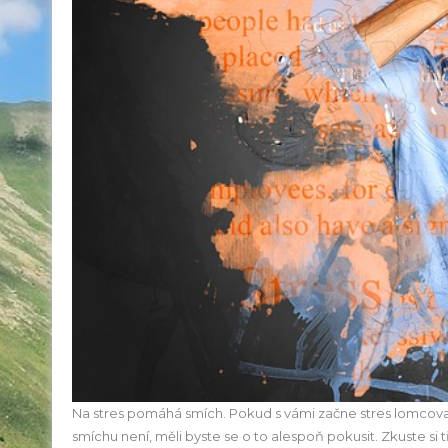
Na stres pomáhá smích. Pokud s vámi začne stres lomcovat, m
smíchu není, měli byste se o to alespoň pokusit. Zkuste si