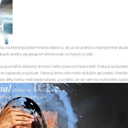
la, na které působí mnoho faktorů. Ať už se jedná o nepříjemné situa
zbavit
anebo jej alespoň eliminovat co nejvíc to jde.
resu pomáhá uklizený domov nebo pracovní kancelář. Pokud se budet
s opravdu zvyšovat. Takový stres vám totiž dokáže způsobit i hledán
te díky tomu měli lepší náladu, a uvidíte, že se vám to rozhodně vyplat