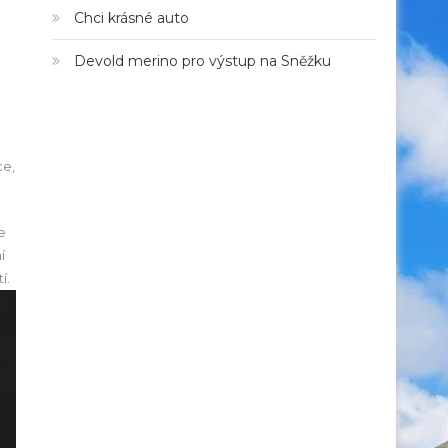
Chci krásné auto
Devold merino pro výstup na Sněžku
ce,
e
í
í.