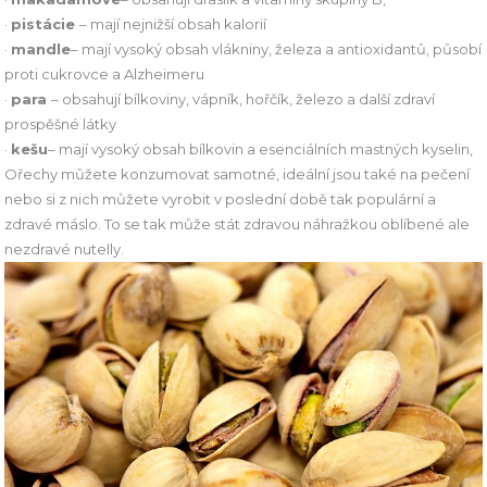
·
pistácie
– mají nejnižší obsah kalorií
·
mandle
– mají vysoký obsah vlákniny, železa a antioxidantů, působí
proti cukrovce a Alzheimeru
·
para
– obsahují bílkoviny, vápník, hořčík, železo a další zdraví
prospěšné látky
·
kešu
– mají vysoký obsah bílkovin a esenciálních mastných kyselin,
Ořechy můžete konzumovat samotné, ideální jsou také na pečení
nebo si z nich můžete vyrobit v poslední době tak populární a
zdravé máslo. To se tak může stát zdravou náhražkou oblíbené ale
nezdravé nutelly.