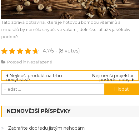
Tato zdravá potravina, která je hotovou bombou vitamínů a
minerálů by neměla chybět ve vašem jídelníčku, ať už v jakékoliv
podobě.
4.7/5 - (8 votes)
Posted in
Nezařazené
Navigace
Nejlepší produkt na trhu
Nejmenší projektor
nevyhrává?
poslední doby!
pro
příspěvek
NEJNOVĚJŠÍ PŘÍSPĚVKY
Zabraňte dopředu jistým nehodám