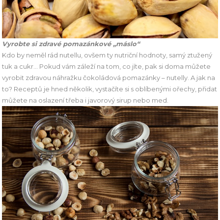
Vyrobte si zdravé pomazánkové „máslo“
Kdo by neměl rád nutellu, ovšem ty nutriční hodnoty, samý ztužený
tuk a cukr… Pokud vám záleží na tom, co jíte, pak si doma můžete
vyrobit zdravou náhražku čokoládová pomazánky – nutelly. A jak na
to? Receptů je hned několik, vystačíte si s oblíbenými ořechy, přidat
můžete na oslazení třeba i javorový sirup nebo med.