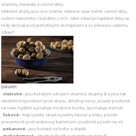
vitamíny, minerály a cenné látky.
Některé druhy jsou více známé, některé zase méně, cenné látky
ovšem naleznete v každém z nich. Jaké zdraví prospěšné látky se
tedy skrývají pod jednotlivými skořápkami a co přinesou vašemu
zdraví?
DRUHY:
·
vlašsské
– jsou bohatým zdrojem vitamínů skupiny B a jsou tak
ideálním bojovníkem proti stresu, zklidňují nervy, působí pozitivně
na naše myšlení a posiluje mozkové buňky, zpomaluje stárnutí
·
lískové
– mají vysoký obsah kyseliny listové a zinku, působí
preventivně proti ledvinový kamenům, pozitivně působí na oči
·
pekanové
– jsou bohaté na fosfor a draslík
·
makadamové
– obsahují draslík a vitamíny skupiny B,