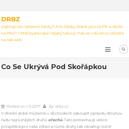
DRBZ
Zajímají vás reklamní články? A to články, které jsou na PR a nikoliv
na PRD? Chtěli byste také nějaký takový. Pak se s důvěrou obraťte
na náš web.
Co Se Ukrývá Pod Skořápkou
by
Posted on
1.11.2017
drbz.cz
V dnešní době můžeme v obchodech zakoupit opravdu dlouhou
řadu nejrůznějších druhů
ořechů.
Tato potravina je velice
prospěšná pro naše zdraví a různé druhy tak obsahují různé