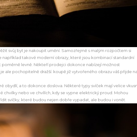
ěžit svůj byt je nakoupit umění. Samozřejmě s malým rozpočtem si
e například takové moderní obrazy, které jsou kombinací standardní
pit poměrně levně. Někteří prodejci dokonce nabízejí možnost
 je ale pochopitelně dražší. koupě již vytvořeného obrazu váš přijde n
uré obydlí, a to dokonce doslova. Některé typy svíček mají velice vkus
é chvilky nebo ve chvílích, kdy se vypne elektrický proud. Mohou
dit svíčky, které budou nejen dobře vypadat, ale budou i vonět.