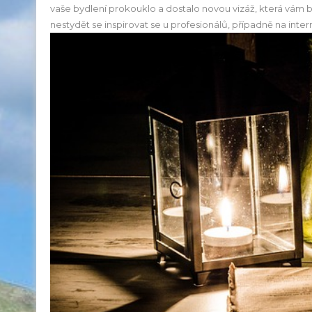
vaše bydlení prokouklo a dostalo novou vizáž, která vám 
nestydět se inspirovat se u profesionálů, případně na inter