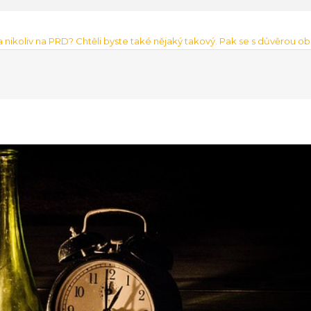
 a nikoliv na PRD? Chtěli byste také nějaký takový. Pak se s důvěrou o