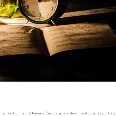
liš mnoho financí? Nevadí. Často stačí i malé množství peněz proto, 