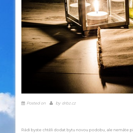
by
Posted on
drbz.cz
Rádi byste chtěli dodat bytu novou podobu, ale nemáte pří