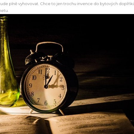
bude plně vyhovovat. Chce to jen trochu invence do
bytových doplňk
netu.