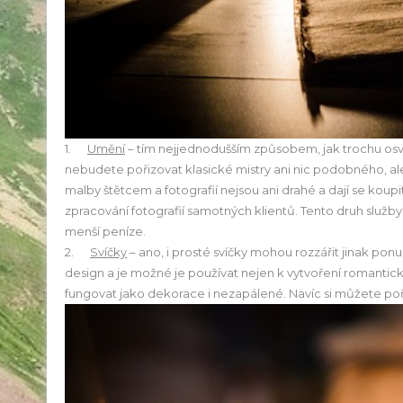
1.
Umění
– tím nejjednodušším způsobem, jak trochu osv
nebudete pořizovat klasické mistry ani nic podobného, al
malby štětcem a fotografií nejsou ani drahé a dají se kou
zpracování fotografií samotných klientů. Tento druh služby
menší peníze.
2.
Svíčky
– ano, i prosté svíčky mohou rozzářit jinak pon
design a je možné je používat nejen k vytvoření romantick
fungovat jako dekorace i nezapálené. Navíc si můžete poří