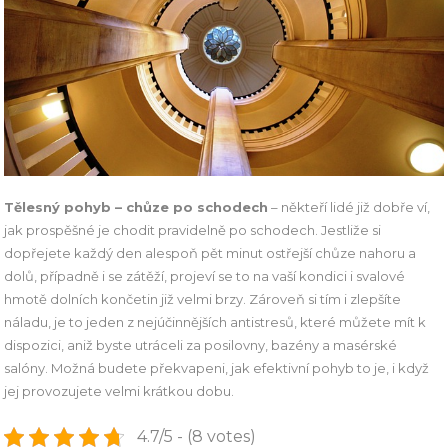
Tělesný pohyb – chůze po schodech
– někteří lidé již dobře ví,
jak prospěšné je chodit pravidelně po schodech. Jestliže si
dopřejete každý den alespoň pět minut ostřejší chůze nahoru a
dolů, případně i se zátěží, projeví se to na vaší kondici i svalové
hmotě dolních končetin již velmi brzy. Zároveň si tím i zlepšíte
náladu, je to jeden z nejúčinnějších antistresů, které můžete mít k
dispozici, aniž byste utráceli za posilovny, bazény a masérské
salóny. Možná budete překvapeni, jak efektivní pohyb to je, i když
jej provozujete velmi krátkou dobu.
4.7/5 - (8 votes)