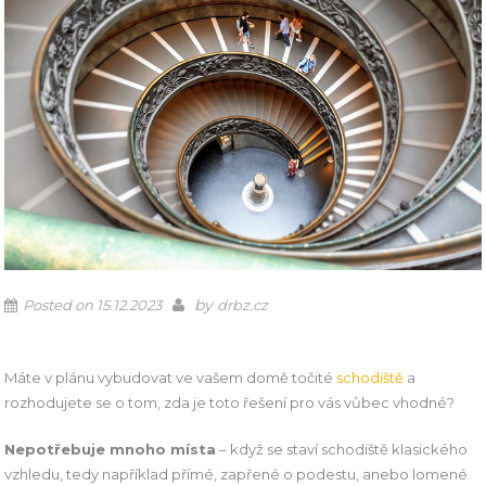
by
Posted on
15.12.2023
drbz.cz
Máte v plánu vybudovat ve vašem domě točité
schodiště
a
rozhodujete se o tom, zda je toto řešení pro vás vůbec vhodné?
Nepotřebuje mnoho místa
– když se staví schodiště klasického
vzhledu, tedy například přímé, zapřené o podestu, anebo lomené