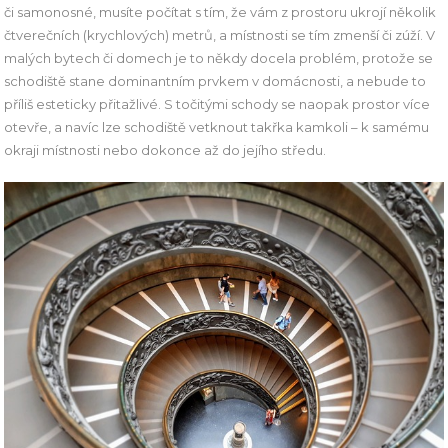
či samonosné, musíte počítat s tím, že vám z prostoru ukrojí několik
čtverečních (krychlových) metrů, a místnosti se tím zmenší či zúží. V
malých bytech či domech je to někdy docela problém, protože se
schodiště stane dominantním prvkem v domácnosti, a nebude to
příliš esteticky přitažlivé. S točitými schody se naopak prostor více
otevře, a navíc lze schodiště vetknout takřka kamkoli – k samému
okraji místnosti nebo dokonce až do jejího středu.