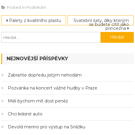
Posted in
Podnikání
Navigace
Palety z kvalitního plastu
Svatební šaty, díky kterým
se budete cítit jako
princezna
pro
příspěvek
NEJNOVĚJŠÍ PŘÍSPĚVKY
Zabraňte dopředu jistým nehodám
Pozvánka na koncert vážné hudby v Praze
Měli bychom mít dost peněz
Chci krásné auto
Devold merino pro výstup na Sněžku