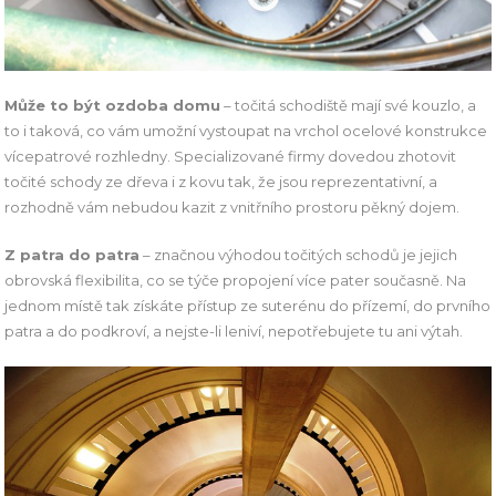
Může to být ozdoba domu
– točitá schodiště mají své kouzlo, a
to i taková, co vám umožní vystoupat na vrchol ocelové konstrukce
vícepatrové rozhledny. Specializované firmy dovedou zhotovit
točité schody ze dřeva i z kovu tak, že jsou reprezentativní, a
rozhodně vám nebudou kazit z vnitřního prostoru pěkný dojem.
Z patra do patra
– značnou výhodou točitých schodů je jejich
obrovská flexibilita, co se týče propojení více pater současně. Na
jednom místě tak získáte přístup ze suterénu do přízemí, do prvního
patra a do podkroví, a nejste-li leniví, nepotřebujete tu ani výtah.