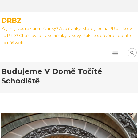
DRBZ
Zajímají vás reklamní články? A to články, které jsou na PR a nikoliv
na PRD? Chtěli byste také nějaký takový. Pak se s důvěrou obraťte
na náš web.
Budujeme V Domě Točité
Schodiště