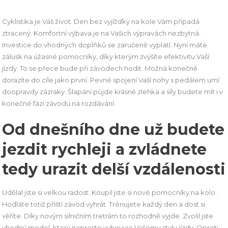
Cyklistika je Váš život. Den bez vyjížďky na kole Vám připadá
ztracený. Komfortní výbava je na Vašich výpravách nezbytná.
Investice do vhodných doplňků se zaručeně vyplatí. Nyní máte
zálusk na úžasné pomocníky, díky kterým zvýšíte efektivitu Vaší
jízdy. To se přece bude při závodech hodit. Možná konečně
dorazíte do cíle jako první. Pevné spojení Vaší nohy s pedálem umí
doopravdy zázraky. Šlapání půjde krásně zlehka a síly budete mít i v
konečné fázi závodu na rozdávání.
Od dnešního dne už budete
jezdit rychleji a zvládnete
tedy urazit delší vzdálenosti
Udělal jste si velkou radost. Koupil jste si nové pomocníky na kolo.
Hodláte totiž příští závod vyhrát. Trénujete každý den a dost si
věříte. Díky novým
silničním tretrám
to rozhodně vyjde. Zvolil jste
vhodný model, který naprosto vyhovuje Vašemu stylu jízdy. Oproti