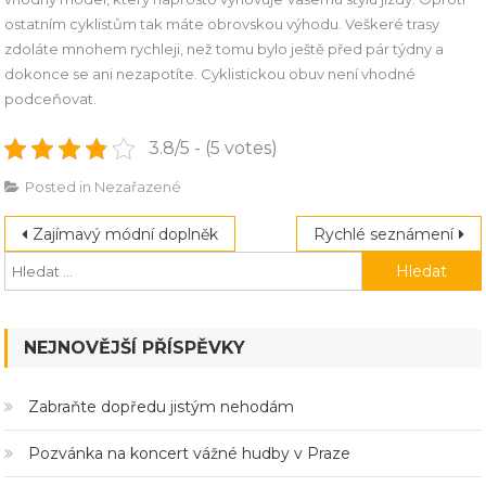
ostatním cyklistům tak máte obrovskou výhodu. Veškeré trasy
zdoláte mnohem rychleji, než tomu bylo ještě před pár týdny a
dokonce se ani nezapotíte. Cyklistickou obuv není vhodné
podceňovat.
3.8/5 - (5 votes)
Posted in Nezařazené
Navigace
Zajímavý módní doplněk
Rychlé seznámení
pro
příspěvek
NEJNOVĚJŠÍ PŘÍSPĚVKY
Zabraňte dopředu jistým nehodám
Pozvánka na koncert vážné hudby v Praze