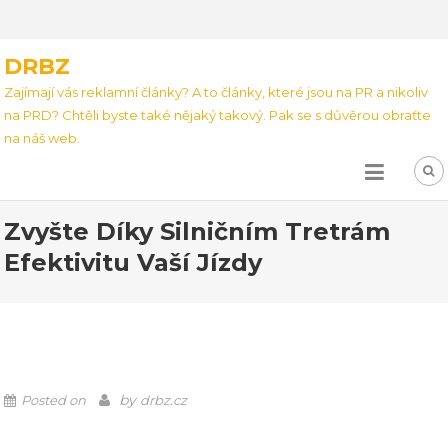
DRBZ
Zajímají vás reklamní články? A to články, které jsou na PR a nikoliv
na PRD? Chtěli byste také nějaký takový. Pak se s důvěrou obraťte
na náš web.
Zvyšte Díky Silničním Tretrám
Efektivitu Vaší Jízdy
by
Posted on
drbz.cz