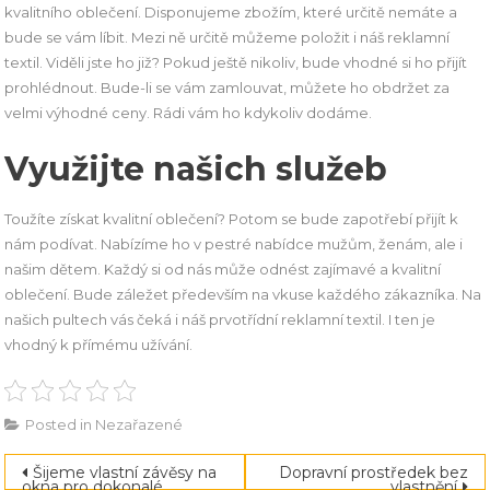
kvalitního oblečení. Disponujeme zbožím, které určitě nemáte a
bude se vám líbit. Mezi ně určitě můžeme položit i náš
reklamní
textil
. Viděli jste ho již? Pokud ještě nikoliv, bude vhodné si ho přijít
prohlédnout. Bude-li se vám zamlouvat, můžete ho obdržet za
velmi výhodné ceny. Rádi vám ho kdykoliv dodáme.
Využijte našich služeb
Toužíte získat kvalitní oblečení? Potom se bude zapotřebí přijít k
nám podívat. Nabízíme ho v pestré nabídce mužům, ženám, ale i
našim dětem. Každý si od nás může odnést zajímavé a kvalitní
oblečení. Bude záležet především na vkuse každého zákazníka. Na
našich pultech vás čeká i náš prvotřídní reklamní textil. I ten je
vhodný k přímému užívání.
Posted in Nezařazené
Navigace
Šijeme vlastní závěsy na
Dopravní prostředek bez
okna pro dokonalé
vlastnění