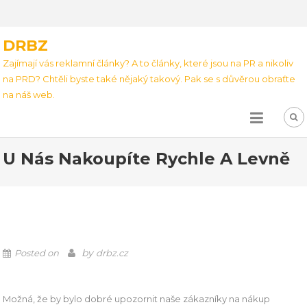
DRBZ
Zajímají vás reklamní články? A to články, které jsou na PR a nikoliv
na PRD? Chtěli byste také nějaký takový. Pak se s důvěrou obraťte
na náš web.
U Nás Nakoupíte Rychle A Levně
by
Posted on
drbz.cz
Možná, že by bylo dobré upozornit naše zákazníky na nákup