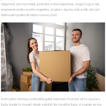
objemné věci na místě, protože s nimi nepohne, i když to pro něj
znamená ztrátu onoho majetku. A také v duchu vidí, kolik věcí při
stěhování poškodí nebo rovnou zničí.
A tím jeho chmury rozhodně ještě nekončí. Protože až to vynosí z
bytu, bude to muset nějak odvézt do nového bytu. A copak se mu