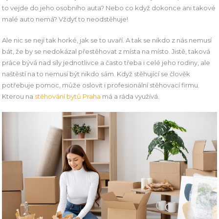
to vejde do jeho osobního auta? Nebo co když dokonce ani takové
malé auto nemá? Vždyť to neodstěhuje!
Ale nic se nejí tak horké, jak se to uvaří. A tak se nikdo z nás nemusí
bát, že by se nedokázal přestěhovat z místa na místo. Jistě, taková
práce bývá nad síly jednotlivce a často třeba i celé jeho rodiny, ale
naštěstí na to nemusí být nikdo sám. Když stěhující se člověk
potřebuje pomoc, může oslovit i profesionální stěhovací firmu.
Kterou na
stěhování bytů Praha
má a ráda využívá.