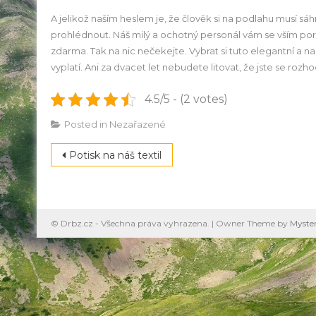
A jelikož naším heslem je, že člověk si na podlahu musí s
prohlédnout. Náš milý a ochotný personál vám se vším pora
zdarma. Tak na nic nečekejte. Vybrat si tuto elegantní a na
vyplatí. Ani za dvacet let nebudete litovat, že jste se rozh
4.5/5 - (2 votes)
Posted in Nezařazené
Navigace
Potisk na náš textil
pro
příspěvek
© Drbz.cz - Všechna práva vyhrazena.
|
Owner Theme by
Myste