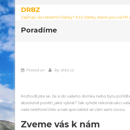
DRBZ
Zajímají vás reklamní články? A to články, které jsou na PR
Poradíme
by
Posted on
drbz.cz
Rozhodli jste se, že si do vašeho domku nebo bytu pořídí
absolutně ponětí, jaké vybrat? Jak vyřešit rekonstrukci 
vaše telefonní číslo a naši specialisté se vám sami ozvou.
Zveme vás k nám