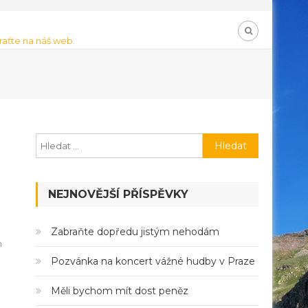
braťte na náš web.
Vyhledávání
NEJNOVĚJŠÍ PŘÍSPĚVKY
Zabraňte dopředu jistým nehodám
m
Pozvánka na koncert vážné hudby v Praze
Měli bychom mít dost peněz