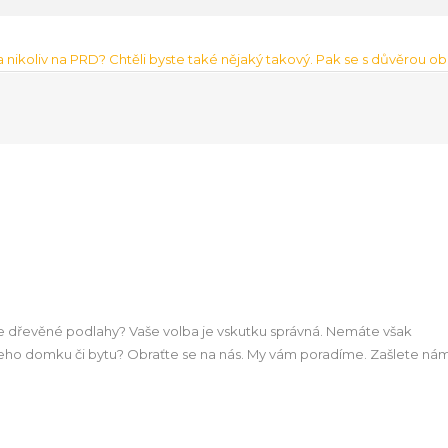
 a nikoliv na PRD? Chtěli byste také nějaký takový. Pak se s důvěrou o
te
dřevěné podlahy
? Vaše volba je vskutku správná. Nemáte však
vašeho domku či bytu? Obraťte se na nás. My vám poradíme. Zašlete ná