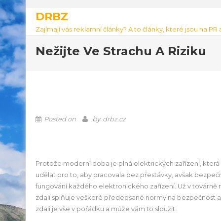
DRBZ
Zajímají vás reklamní články? A to články, které jsou na PR
Nežijte Ve Strachu A Riziku
by
Posted on
drbz.cz
Protože moderní doba je plná elektrických zařízení, která
udělat pro to, aby pracovala bez přestávky, avšak bezpeč
fungování každého elektronického zařízení. Už v továrně 
zdali splňuje veškeré předepsané normy na bezpečnost a n
zdali je vše v pořádku a může vám to sloužit.