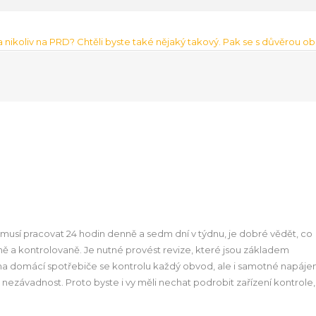
 a nikoliv na PRD? Chtěli byste také nějaký takový. Pak se s důvěrou o
 musí pracovat 24 hodin denně a sedm dní v týdnu, je dobré vědět, co
ně a kontrolovaně. Je nutné provést
revize
, které jsou základem
na domácí spotřebiče se kontrolu každý obvod, ale i samotné napájen
ezávadnost. Proto byste i vy měli nechat podrobit zařízení kontrole,