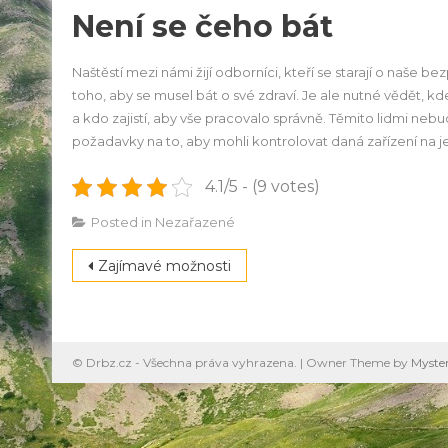
Není se čeho bát
Naštěstí mezi námi žijí odborníci, kteří se starají o naše 
toho, aby se musel bát o své zdraví. Je ale nutné vědět,
a kdo zajistí, aby vše pracovalo správně. Těmito lidmi nebudo
požadavky na to, aby mohli kontrolovat daná zařízení na j
4.1/5 - (9 votes)
Posted in Nezařazené
Navigace
Zajímavé možnosti
pro
příspěvek
© Drbz.cz - Všechna práva vyhrazena.
|
Owner Theme by
Myste