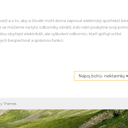
bezpečí a o to, aby si člověk mohl doma zapnout elektrický spotřebič be
 kde se můžeme na tyto odborníky obrátit, kdo nám poskytne svojí pom
u obyčejní elektrikáři, ale vyškolení odborníci, kteří splňují určité
ejich bezpečnost a správnou funkci.
Nápoj bohů- nektarinky
ry Themes
.